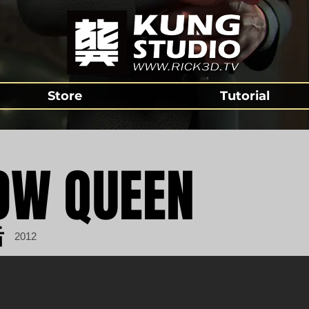
Store
Tutorial
OW QUEEN
后
2012