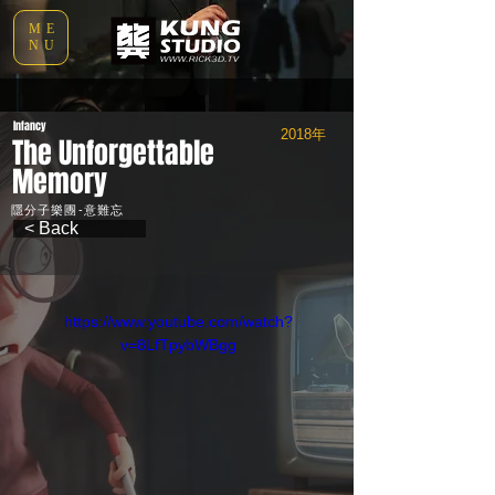
ME
NU
Infancy
2018年
The Unforgettable
Memory
隱分子樂團-意難忘
< Back
https://www.youtube.com/watch?
v=8LfTpybWBgg